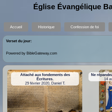
Église Évangélique B
Accueil
Historique
Confession de foi
Verset du jour:
Powered by BibleGateway.com
Attaché aux fondements des
Ne répandez
Écritures.
14 av
29 février 2020, Daniel T.