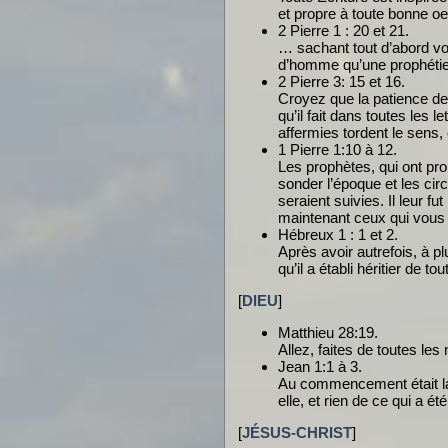
et propre à toute bonne o
2 Pierre 1 : 20 et 21.
… sachant tout d’abord vou
d’homme qu’une prophétie 
2 Pierre 3: 15 et 16.
Croyez que la patience de 
qu’il fait dans toutes les 
affermies tordent le sens,
1 Pierre 1:10 à 12.
Les prophètes, qui ont prop
sonder l’époque et les circ
seraient suivies. Il leur 
maintenant ceux qui vous o
Hébreux 1 : 1 et 2.
Après avoir autrefois, à p
qu’il a établi héritier de t
[
DIEU
]
Matthieu 28:19.
Allez, faites de toutes les
Jean 1:1 à 3.
Au commencement était la P
elle, et rien de ce qui a été 
[
JÉSUS-CHRIST
]