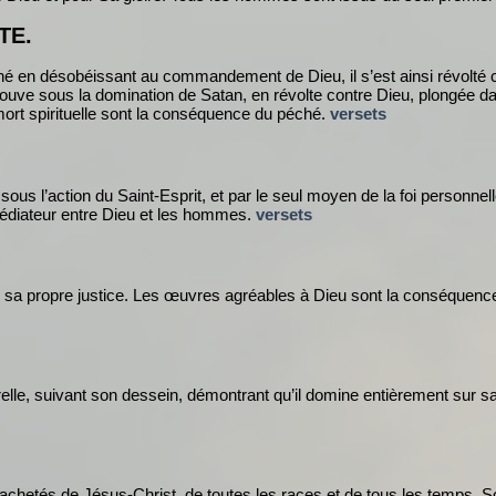
TE.
hé en désobéissant au commandement de Dieu, il s’est ainsi révolté
trouve sous la domination de Satan, en révolte contre Dieu, plongée da
mort spirituelle sont la conséquence du péché.
versets
ous l’action du Saint-Esprit, et par le seul moyen de la foi personnell
médiateur entre Dieu et les hommes.
versets
a propre justice. Les œuvres agréables à Dieu sont la conséquence du
relle, suivant son dessein, démontrant qu’il domine entièrement sur 
rachetés de Jésus-Christ, de toutes les races et de tous les temps. S