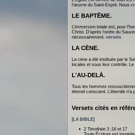
l'œuvre du Saint-Esprit. Nous c
LE BAPTÊME.
L’immersion totale est, pour l’
Christ. D’après l’ordre du Sauveu
nécessairement.
versets
LA CÈNE.
La cène a été instituée par le S
locales et sous leur contrôle. L
L'AU-DELÀ.
Tous les hommes ressusciteront e
éternel conscient. L’éternité n’a 
Versets cités en référ
[
LA BIBLE
]
2 Timothée 3 :16 et 17
Toute Écriture est inspirée