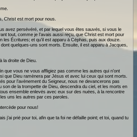
mme.
 Christ est mort pour nous.
ous avez persévéré, et par lequel vous êtes sauvés, si vous le
vant tout, comme je l’avais aussi reçu, que Christ est mort pour
lon les Écritures; et qu’il est apparu à Céphas, puis aux douze.
 et dont quelques-uns sont morts. Ensuite, il est apparu à Jacques,
 la droite de Dieu.
in que vous ne vous affligiez pas comme les autres qui n’ont
ssi que Dieu ramènera par Jésus et avec lui ceux qui sont morts.
restés pour l’avènement du Seigneur, nous ne devancerons pas
u son de la trompette de Dieu, descendra du ciel, et les morts en
s tous ensemble enlevés avec eux sur des nuées, à la rencontre
les uns les autres par ces paroles.
 intercède pour nous!
i prié pour toi, afin que ta foi ne défaille point; et toi, quand tu