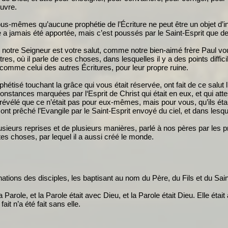
euvre.
s-mêmes qu’aucune prophétie de l’Écriture ne peut être un objet d’inte
a jamais été apportée, mais c’est poussés par le Saint-Esprit que d
notre Seigneur est votre salut, comme notre bien-aimé frère Paul vous 
lettres, où il parle de ces choses, dans lesquelles il y a des points di
 comme celui des autres Écritures, pour leur propre ruine.
hétisé touchant la grâce qui vous était réservée, ont fait de ce salut l
onstances marquées par l‘Esprit de Christ qui était en eux, et qui attes
fut révélé que ce n’était pas pour eux-mêmes, mais pour vous, qu’ils 
nt prêché l’Evangile par le Saint-Esprit envoyé du ciel, et dans lesqu
lusieurs reprises et de plusieurs manières, parlé à nos pères par les 
outes choses, par lequel il a aussi créé le monde.
 nations des disciples, les baptisant au nom du Père, du Fils et du Sain
arole, et la Parole était avec Dieu, et la Parole était Dieu. Elle é
fait n’a été fait sans elle.