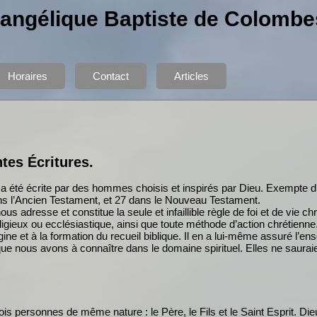
vangélique Baptiste de Colombe
Horaires
Contact
Articles
tes Écritures.
e a été écrite par des hommes choisis et inspirés par Dieu. Exempte d’
ns l’Ancien Testament, et 27 dans le Nouveau Testament.
ous adresse et constitue la seule et infaillible règle de foi et de vie c
eligieux ou ecclésiastique, ainsi que toute méthode d’action chrétienne
ine et à la formation du recueil biblique. Il en a lui-même assuré l’ens
que nous avons à connaître dans le domaine spirituel. Elles ne saurai
rois personnes de même nature : le Père, le Fils et le Saint Esprit. Die