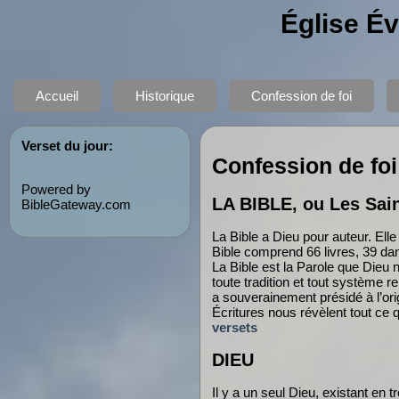
Église É
Accueil
Historique
Confession de foi
Verset du jour:
Confession de foi
Powered by
LA BIBLE, ou Les Sain
BibleGateway.com
La Bible a Dieu pour auteur. Ell
Bible comprend 66 livres, 39 da
La Bible est la Parole que Dieu n
toute tradition et tout système r
a souverainement présidé à l’orig
Écritures nous révèlent tout ce 
versets
DIEU
Il y a un seul Dieu, existant en t