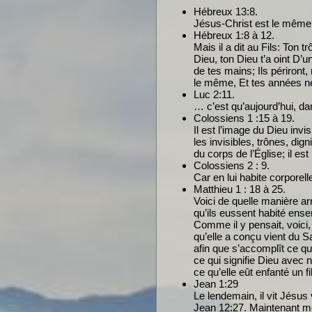
Hébreux 13:8.
Jésus-Christ est le même h
Hébreux 1:8 à 12.
Mais il a dit au Fils: Ton t
Dieu, ton Dieu t’a oint D’
de tes mains; Ils périront
le même, Et tes années ne 
Luc 2:11.
… c’est qu’aujourd’hui, dan
Colossiens 1 :15 à 19.
Il est l’image du Dieu invi
les invisibles, trônes, dign
du corps de l’Église; il es
Colossiens 2 : 9.
Car en lui habite corporell
Matthieu 1 : 18 à 25.
Voici de quelle manière ar
qu’ils eussent habité ens
Comme il y pensait, voici,
qu’elle a conçu vient du Sa
afin que s’accomplît ce qu
ce qui signifie Dieu avec n
ce qu’elle eût enfanté un f
Jean 1:29
Le lendemain, il vit Jésus 
Jean 12:27. Maintenant mo