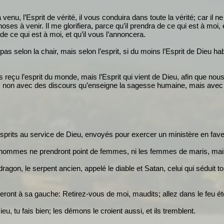
enu, l’Esprit de vérité, il vous conduira dans toute la vérité; car il n
oses à venir. Il me glorifiera, parce qu’il prendra de ce qui est à moi,
d de ce qui est à moi, et qu’il vous l’annoncera.
s selon la chair, mais selon l’esprit, si du moins l’Esprit de Dieu habit
 reçu l’esprit du monde, mais l’Esprit qui vient de Dieu, afin que n
, non avec des discours qu’enseigne la sagesse humaine, mais avec c
sprits au service de Dieu, envoyés pour exercer un ministère en faveu
es hommes ne prendront point de femmes, ni les femmes de maris, mai
d dragon, le serpent ancien, appelé le diable et Satan, celui qui séduit tou
 seront à sa gauche: Retirez-vous de moi, maudits; allez dans le feu ét
ieu, tu fais bien; les démons le croient aussi, et ils tremblent.