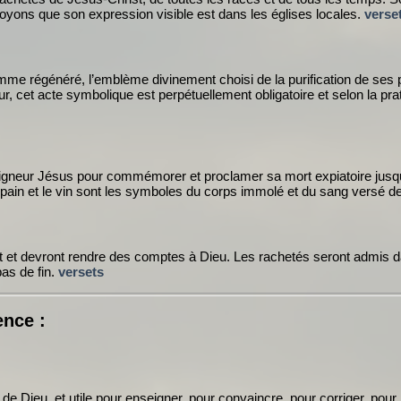
royons que son expression visible est dans les églises locales.
verse
homme régénéré, l’emblème divinement choisi de la purification de se
r, cet acte symbolique est perpétuellement obligatoire et selon la prat
eigneur Jésus pour commémorer et proclamer sa mort expiatoire jusqu'à
e pain et le vin sont les symboles du corps immolé et du sang versé 
t devront rendre des comptes à Dieu. Les rachetés seront admis dans la
pas de fin.
versets
ence :
 de Dieu, et utile pour enseigner, pour convaincre, pour corriger, pour