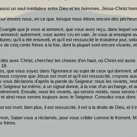
et aussi un seul médiateur entre Dieu et les hommes, Jésus-Christ ho
r envers nous, en ce que, lorsque nous étions encore des pécheurs,
l’Evangile que je vous ai annoncé, que vous avez reçu, dans lequel v
ai annoncé; autrement, vous auriez cru en vain. Je vous ai enseigné a
ures; qu’il a été enseveli, et qu’il est ressuscité le troisième jour, se
us de cinq cents frères à la fois, dont la plupart sont encore vivants,
tés avec Christ, cherchez les choses d’en haut, où Christ est assis à
 18.
es, que vous soyez dans l’ignorance au sujet de ceux qui dorment, af
i nous croyons que Jésus est mort et qu’il est ressuscité, croyons au
ous vous déclarons d’après la parole du Seigneur: nous les vivants, 
e Seigneur lui-même, à un signal donné, à la voix d’un archange, et a
mièrement. Ensuite, nous les vivants, qui serons restés, nous seron
 et ainsi nous serons toujours avec le Seigneur. Consolez-vous donc 
est mort; bien plus, il est ressuscité, il est à la droite de Dieu, et il
on, Satan vous a réclamés, pour vous cribler comme le froment. Mais j’a
s frères.