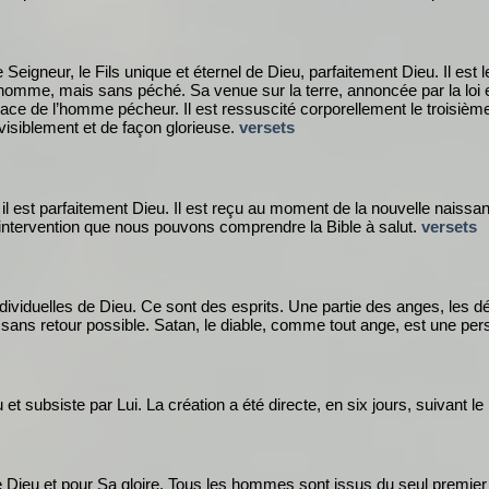
Seigneur, le Fils unique et éternel de Dieu, parfaitement Dieu. Il est l
 homme, mais sans péché. Sa venue sur la terre, annoncée par la loi et
ce de l’homme pécheur. Il est ressuscité corporellement le troisième j
, visiblement et de façon glorieuse.
versets
il est parfaitement Dieu. Il est reçu au moment de la nouvelle naissan
n intervention que nous pouvons comprendre la Bible à salut.
versets
ividuelles de Dieu. Ce sont des esprits. Une partie des anges, les dé
sans retour possible. Satan, le diable, comme tout ange, est une pe
 et subsiste par Lui. La création a été directe, en six jours, suivant l
 Dieu et pour Sa gloire. Tous les hommes sont issus du seul premie