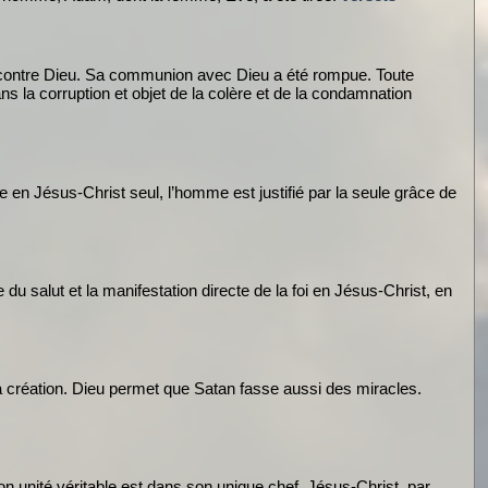
 contre Dieu. Sa communion avec Dieu a été rompue. Toute
ns la corruption et objet de la colère et de la condamnation
e en Jésus-Christ seul, l’homme est justifié par la seule grâce de
 salut et la manifestation directe de la foi en Jésus-Christ, en
sa création. Dieu permet que Satan fasse aussi des miracles.
on unité véritable est dans son unique chef, Jésus-Christ, par