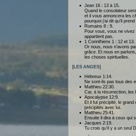
Jean 16 : 13 à 15.
Quand le consolateur sera v
et il vous annoncera les ch
pourquoi j’ai dit qu’il pren
Romains 8 : 9.
Pour vous, vous ne vivez pa
appartient pas.
1 Corinthiens 1 : 12 et 13.
Or nous, nous n’avons pas
grâce. Et nous en parlons
les choses spirituelles.
[
LES ANGES
]
Hébreux 1:14.
Ne sont-ils pas tous des e
Matthieu 22:30.
Car, à la résurrection, l
Apocalypse 12:9.
Et il fut précipité, le gran
précipités avec lui.
Matthieu 25:41.
Ensuite il dira à ceux qui
Jacques 2:19.
Tu crois qu’il y a un seul D