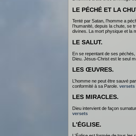
LE PÉCHÉ ET LA CHU
Tenté par Satan, l’homme a péc
l'humanité, depuis la chute, se 
divines. La mort physique et la 
LE SALUT.
En se repentant de ses péchés, s
Dieu. Jésus-Christ est le seul 
LES ŒUVRES.
L’homme ne peut être sauvé par s
conformité à sa Parole.
versets
LES MIRACLES.
Dieu intervient de façon surnatu
versets
L'ÉGLISE.
L'Église est formée de tous les 