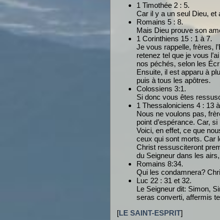
1 Timothée 2 : 5.
Car il y a un seul Dieu, 
Romains 5 : 8.
Mais Dieu prouve son amou
1 Corinthiens 15 : 1 à 7.
Je vous rappelle, frères, 
retenez tel que je vous l’
nos péchés, selon les Écrit
Ensuite, il est apparu à pl
puis à tous les apôtres.
Colossiens 3:1.
Si donc vous êtes ressusci
1 Thessaloniciens 4 : 13 à
Nous ne voulons pas, frèr
point d’espérance. Car, s
Voici, en effet, ce que n
ceux qui sont morts. Car l
Christ ressusciteront pre
du Seigneur dans les airs,
Romains 8:34.
Qui les condamnera? Christ 
Luc 22 : 31 et 32.
Le Seigneur dit: Simon, Sim
seras converti, affermis te
[
LE SAINT-ESPRIT
]