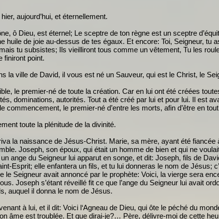
ier, aujourd’hui, et éternellement.
rône, ô Dieu, est éternel; Le sceptre de ton règne est un sceptre d’équité
une huile de joie au-dessus de tes égaux. Et encore: Toi, Seigneur, tu
, mais tu subsistes; Ils vieilliront tous comme un vêtement, Tu les ro
finiront point.
s la ville de David, il vous est né un Sauveur, qui est le Christ, le Sei
sible, le premier-né de toute la création. Car en lui ont été créées toute
ités, dominations, autorités. Tout a été créé par lui et pour lui. Il est a
t le commencement, le premier-né d’entre les morts, afin d’être en tout 
ement toute la plénitude de la divinité.
riva la naissance de Jésus-Christ. Marie, sa mère, ayant été fiancée à
emble. Joseph, son époux, qui était un homme de bien et qui ne voulai
 un ange du Seigneur lui apparut en songe, et dit: Joseph, fils de Dav
int-Esprit; elle enfantera un fils, et tu lui donneras le nom de Jésus;
e le Seigneur avait annoncé par le prophète: Voici, la vierge sera ence
ous. Joseph s’étant réveillé fit ce que l’ange du Seigneur lui avait ordo
ils, auquel il donna le nom de Jésus.
venant à lui, et il dit: Voici l‘Agneau de Dieu, qui ôte le péché du mond
n âme est troublée. Et que dirai-je?… Père, délivre-moi de cette heu