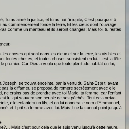
; Tu as aimé la justice, et tu as haï l’iniquité; C’est pourquoi, ô
 as au commencement fondé la terre, Et les cieux sont l’ouvrage
uleras comme un manteau et ils seront changés; Mais toi, tu restes
gneur.
s les choses qui sont dans les cieux et sur la terre, les visibles et
vant toutes choses, et toutes choses subsistent en lui. Il est la tête
le premier. Car Dieu a voulu que toute plénitude habitât en lui;
 Joseph, se trouva enceinte, par la vertu du Saint-Esprit, avant
t pas la diffamer, se proposa de rompre secrètement avec elle.
id, ne crains pas de prendre avec toi Marie, ta femme, car l’enfant
 c’est lui qui sauvera son peuple de ses péchés. Tout cela arriva
inte, elle enfantera un fils, et on lui donnera le nom d’Emmanuel,
nné, et il prit sa femme avec lui. Mais il ne la connut point jusqu’à
e.
re?… Mais c’est pour cela que je suis venu jusqu’à cette heure.